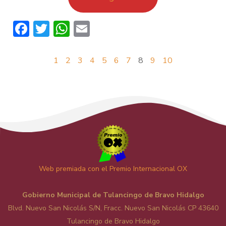
Facebook
Twitter
WhatsApp
Email
1
2
3
4
5
6
7
8
9
10
Web premiada con el Premio Internacional OX
Gobierno Municipal de Tulancingo de Bravo Hidalgo
Blvd. Nuevo San Nicolás S/N, Fracc. Nuevo San Nicolás CP 43640
Tulancingo de Bravo Hidalgo