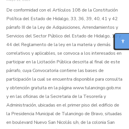
De conformidad con el Artículos 108 de la Constitución
Política del Estado de Hidalgo, 33, 36, 39, 40, 41 y 42
MODO FOCO
párrafo III de la Ley de Adquisiciones, Arrendamientos y
Servicios del Sector Público del Estado de Hidalgo, 10 y
LECTURA PARA DISLEXIA
44 del Reglamento de la ley en la materia y demás
BIONIC READING
correlativos y aplicables, se convoca a los interesados en
participar en la Licitación Pública descrita al final de este
REGLA DE LECTURA
párrafo, cuya Convocatoria contiene las bases de
participación la cual se encuentra disponible para consulta
INTERFAZ CALMA
y obtención gratuita en la página www.tulancingo.gob.mx
y en las oficinas de la Secretaria de la Tesorería y
RESUMIR ESTA PÁGINA
Administración, ubicadas en el primer piso del edificio de
la Presidencia Municipal de Tulancingo de Bravo, situadas
en boulevard Nuevo San Nicolás s/n, de la colonia San