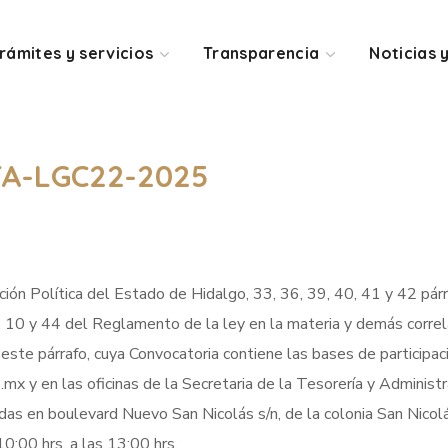
rámites y servicios
Transparencia
Noticias 
TA-LGC22-2025
ión Política del Estado de Hidalgo, 33, 36, 39, 40, 41 y 42 párr
, 10 y 44 del Reglamento de la ley en la materia y demás correla
 de este párrafo, cuya Convocatoria contiene las bases de participa
x y en las oficinas de la Secretaria de la Tesorería y Administrac
adas en boulevard Nuevo San Nicolás s/n, de la colonia San Nic
0:00 hrs. a las 13:00 hrs.