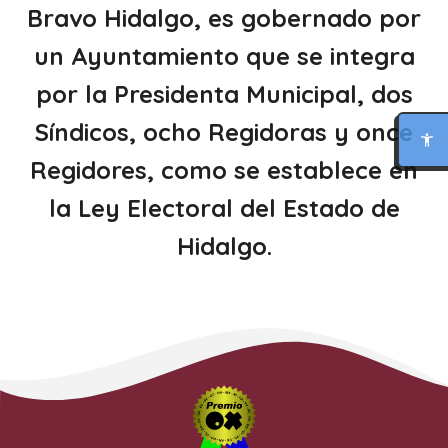
Bravo Hidalgo, es gobernado por
un Ayuntamiento que se integra
MODO FOCO
por la Presidenta Municipal, dos
LECTURA PARA DISLEXIA
Síndicos, ocho Regidoras y once
Regidores, como se establece en
BIONIC READING
la Ley Electoral del Estado de
REGLA DE LECTURA
Hidalgo.
INTERFAZ CALMA
RESUMIR ESTA PÁGINA