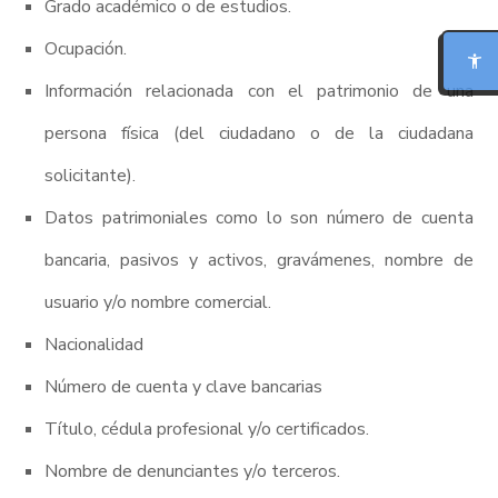
Grado académico o de estudios.
LECTURA PARA DISLEXIA
Ocupación.
Información relacionada con el patrimonio de una
BIONIC READING
persona física (del ciudadano o de la ciudadana
REGLA DE LECTURA
solicitante).
Datos patrimoniales como lo son número de cuenta
INTERFAZ CALMA
bancaria, pasivos y activos, gravámenes, nombre de
RESUMIR ESTA PÁGINA
usuario y/o nombre comercial.
Nacionalidad
Número de cuenta y clave bancarias
Título, cédula profesional y/o certificados.
Nombre de denunciantes y/o terceros.