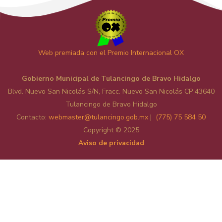
Web premiada con el Premio Internacional OX
Gobierno Municipal de Tulancingo de Bravo Hidalgo
Blvd. Nuevo San Nicolás S/N, Fracc. Nuevo San Nicolás CP 43640
Tulancingo de Bravo Hidalgo
Contacto:
web
master@tulancingo.gob.mx
|
(775) 75 584 50
Copyright © 2025
Aviso de privacidad