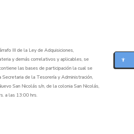
MODO FOCO
rafo III de la Ley de Adquisiciones,
LECTURA PARA DISLEXIA
eria y demás correlativos y aplicables, se
contiene las bases de participación la cual se
BIONIC READING
 Secretaria de la Tesorería y Administración,
Nuevo San Nicolás s/n, de la colonia San Nicolás,
REGLA DE LECTURA
. a las 13:00 hrs.
INTERFAZ CALMA
RESUMIR ESTA PÁGINA