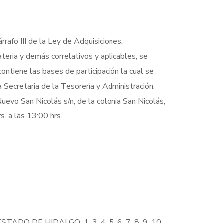
rafo III de la Ley de Adquisiciones,
eria y demás correlativos y aplicables, se
contiene las bases de participación la cual se
 Secretaria de la Tesorería y Administración,
Nuevo San Nicolás s/n, de la colonia San Nicolás,
. a las 13:00 hrs.
DE HIDALGO; 1, 3, 4, 5, 6, 7, 8, 9, 10,