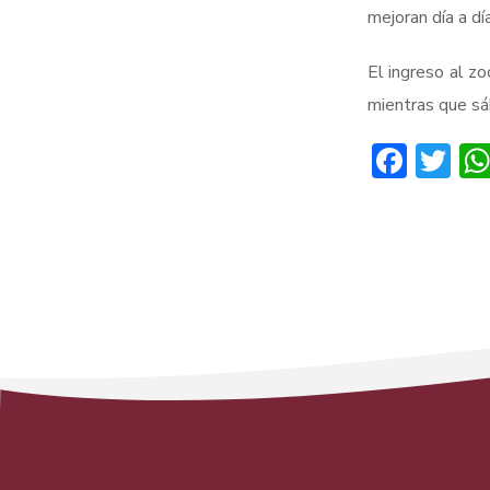
mejoran día a día
El ingreso al z
mientras que s
Face
Tw