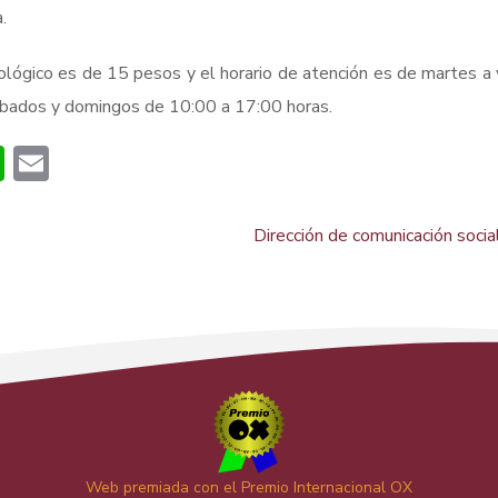
.
oológico es de 15 pesos y el horario de atención es de martes a 
ábados y domingos de 10:00 a 17:00 horas.
book
itter
WhatsApp
Email
Dirección de comunicación socia
Web premiada con el Premio Internacional OX