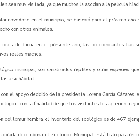
ien sea muy visitada, ya que muchos la asocian a la película Mad
lar novedoso en el municipio, se buscará para el próximo año su
echo con otros animales.
ciones de fauna en el presente año, las predominantes han 
avos reales machos.
ógico municipal, son canalizados reptiles y otras especies qu
rlas a su hábitat.
 con el apoyo decidido de la presidenta Lorena García Cázares, e
ológico, con la finalidad de que los visitantes los aprecien mejor
ión del lémur hembra, el inventario del zoológico es de 467 eje
porada decembrina, el Zoológico Municipal está listo para recibi