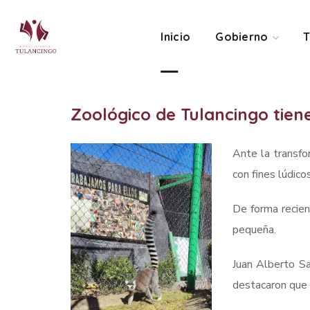
Inicio
Gobierno
T
Zoológico de Tulancingo tie
Ante la transfo
con fines lúdico
De forma recien
pequeña.
Juan Alberto Sa
destacaron que 