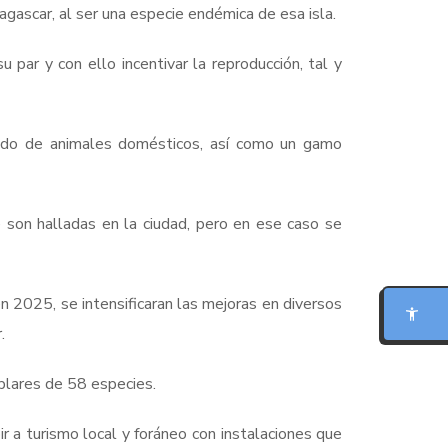
agascar, al ser una especie endémica de esa isla.
 par y con ello incentivar la reproducción, tal y
sido de animales domésticos, así como un gamo
e son halladas en la ciudad, pero en ese caso se
MODO FOCO
LECTURA PARA DISLEXIA
n 2025, se intensificaran las mejoras en diversos
.
BIONIC READING
mplares de 58 especies.
REGLA DE LECTURA
r a turismo local y foráneo con instalaciones que