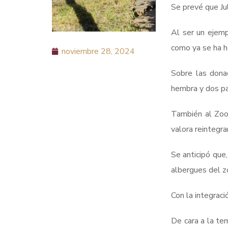
Se prevé que Jul
Al ser un ejemp
como ya se ha h
noviembre 28, 2024
Sobre las dona
hembra y dos p
También al Zool
valora reintegra
Se anticipó que,
albergues del zo
Con la integrac
De cara a la tem