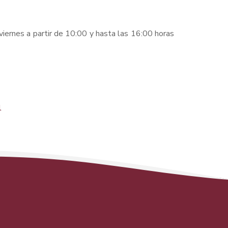
INTERFAZ CALMA
viernes a partir de 10:00 y hasta las 16:00 horas
RESUMIR ESTA PÁGINA
l