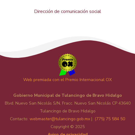
Dirección de comunicación social
Web premiada con el Premio Internacional OX
Gobierno Municipal de Tulancingo de Bravo Hidalgo
Blvd. Nuevo San Nicolás S/N, Fracc. Nuevo San Nicolás CP 43640
Tulancingo de Bravo Hidalgo
Contacto:
web
master@tulancingo.gob.mx
|
(775) 75 584 50
Copyright © 2025
Aviso de privacidad