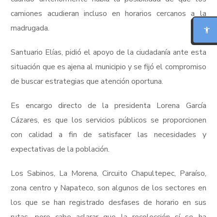
camiones acudieran incluso en horarios cercanos a la
LECTURA PARA DISLEXIA
madrugada.
BIONIC READING
Santuario Elías, pidió el apoyo de la ciudadanía ante esta
situación que es ajena al municipio y se fijó el compromiso
REGLA DE LECTURA
de buscar estrategias que atención oportuna.
INTERFAZ CALMA
Es encargo directo de la presidenta Lorena García
Cázares, es que los servicios públicos se proporcionen
RESUMIR ESTA PÁGINA
con calidad a fin de satisfacer las necesidades y
expectativas de la población.
Los Sabinos, La Morena, Circuito Chapultepec, Paraíso,
zona centro y Napateco, son algunos de los sectores en
los que se han registrado desfases de horario en sus
rutas, pero cabe aclarar que la recolección sí se ha