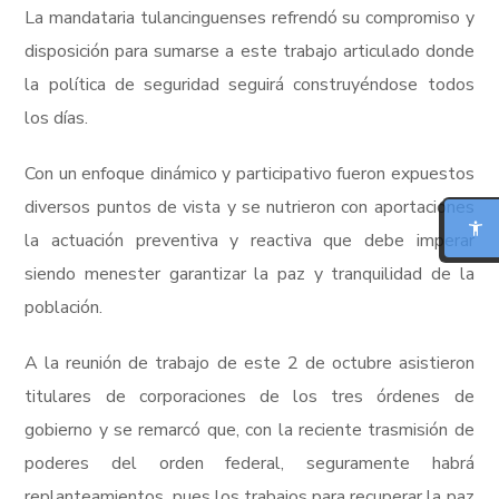
La mandataria tulancinguenses refrendó su compromiso y
disposición para sumarse a este trabajo articulado donde
la política de seguridad seguirá construyéndose todos
los días.
MODO FOCO
Con un enfoque dinámico y participativo fueron expuestos
diversos puntos de vista y se nutrieron con aportaciones
LECTURA PARA DISLEXIA
la actuación preventiva y reactiva que debe imperar
BIONIC READING
siendo menester garantizar la paz y tranquilidad de la
población.
REGLA DE LECTURA
A la reunión de trabajo de este 2 de octubre asistieron
INTERFAZ CALMA
titulares de corporaciones de los tres órdenes de
gobierno y se remarcó que, con la reciente trasmisión de
RESUMIR ESTA PÁGINA
poderes del orden federal, seguramente habrá
replanteamientos, pues los trabajos para recuperar la paz