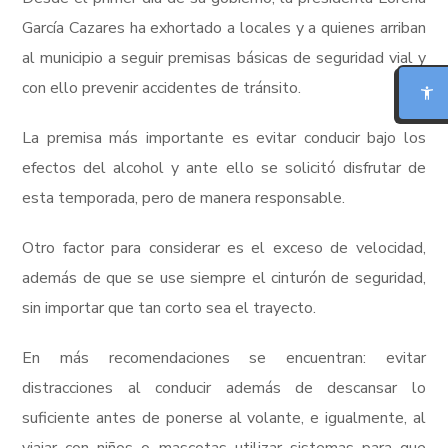
MODO FOCO
García Cazares ha exhortado a locales y a quienes arriban
al municipio a seguir premisas básicas de seguridad vial y
LECTURA PARA DISLEXIA
con ello prevenir accidentes de tránsito.
BIONIC READING
La premisa más importante es evitar conducir bajo los
efectos del alcohol y ante ello se solicitó disfrutar de
REGLA DE LECTURA
esta temporada, pero de manera responsable.
INTERFAZ CALMA
Otro factor para considerar es el exceso de velocidad,
además de que se use siempre el cinturón de seguridad,
RESUMIR ESTA PÁGINA
sin importar que tan corto sea el trayecto.
En más recomendaciones se encuentran: evitar
distracciones al conducir además de descansar lo
suficiente antes de ponerse al volante, e igualmente, al
viajar con niños o mascotas utilizar sistemas para que