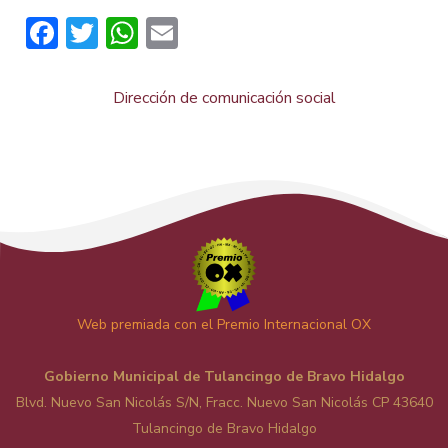
Facebook
Twitter
WhatsApp
Email
Dirección de comunicación social
Web premiada con el Premio Internacional OX
Gobierno Municipal de Tulancingo de Bravo Hidalgo
Blvd. Nuevo San Nicolás S/N, Fracc. Nuevo San Nicolás CP 43640
Tulancingo de Bravo Hidalgo