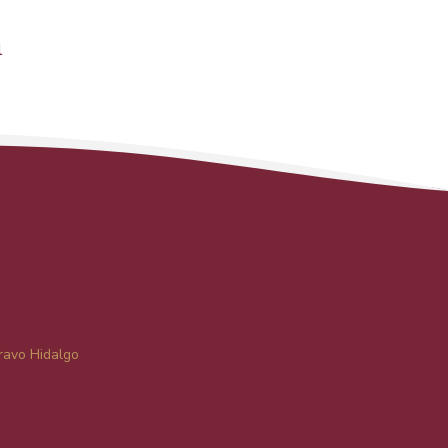
l
ravo Hidalgo