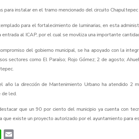
as para instalar en el tramo mencionado del circuito Chapultepec
emplado para el fortalecimiento de luminarias, en esta administr
la entrada al ICAP, por el cual se moviliza una importante cantid
ompromiso del gobierno municipal, se ha apoyado con la integ
rsos sectores como El Paraíso; Rojo Gómez; 2 de agosto; Ahueh
ltepec.
el año la dirección de Mantenimiento Urbano ha atendido 2 m
 de led.
estacar que un 90 por ciento del municipio ya cuenta con tecn
a que existe un proyecto autorizado por el ayuntamiento para est
book
itter
WhatsApp
Email