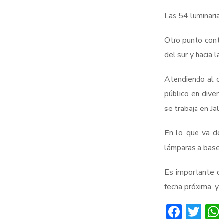
Las 54 luminari
Otro punto cont
del sur y hacia 
Atendiendo al c
público en dive
se trabaja en Ja
En lo que va d
lámparas a base
Es importante d
fecha próxima, y
Face
Tw