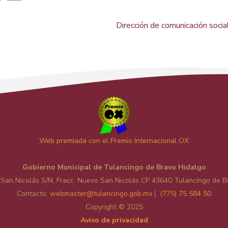
Dirección de comunicación socia
Web premiada con el Premio Internacional OX
Gobierno Municipal de Tulancingo de Bravo Hidalgo
 San Nicolás S/N, Fracc. Nuevo San Nicolás CP 43640 Tulancingo de B
Contacto:
web
master@tulancingo.gob.mx
|
(775) 75 584 50
Copyright © 2025
Aviso de privacidad