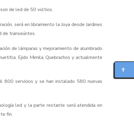
 son de led de 50 voltios.
ación, será en libramiento la Joya desde Jardines
ad de transeúntes.
ración de lámparas y mejoramiento de alumbrado
MODO FOCO
uetitla; Ejido Mimila, Quebrachos y actualmente
LECTURA PARA DISLEXIA
BIONIC READING
il 800 servicios y se han instalado 580 nuevas
REGLA DE LECTURA
ología led y la parte restante será atendida en
INTERFAZ CALMA
e fin.
RESUMIR ESTA PÁGINA