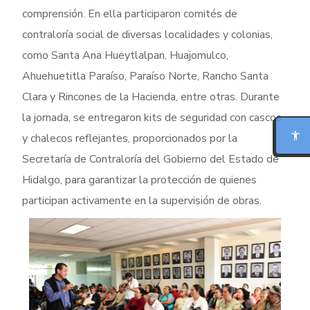
comprensión. En ella participaron comités de
contraloría social de diversas localidades y colonias,
como Santa Ana Hueytlalpan, Huajomulco,
Ahuehuetitla Paraíso, Paraíso Norte, Rancho Santa
MODO FOCO
Clara y Rincones de la Hacienda, entre otras. Durante
la jornada, se entregaron kits de seguridad con cascos
LECTURA PARA DISLEXIA
y chalecos reflejantes, proporcionados por la
Secretaría de Contraloría del Gobierno del Estado de
BIONIC READING
Hidalgo, para garantizar la protección de quienes
REGLA DE LECTURA
participan activamente en la supervisión de obras.
INTERFAZ CALMA
RESUMIR ESTA PÁGINA