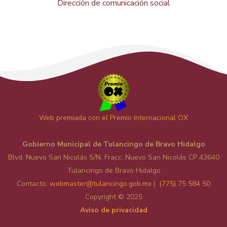
Dirección de comunicación social
Web premiada con el Premio Internacional OX
Gobierno Municipal de Tulancingo de Bravo Hidalgo
Blvd. Nuevo San Nicolás S/N, Fracc. Nuevo San Nicolás CP 43640
Tulancingo de Bravo Hidalgo
Contacto:
web
master@tulancingo.gob.mx
|
(775) 75 584 50
Copyright © 2025
Aviso de privacidad