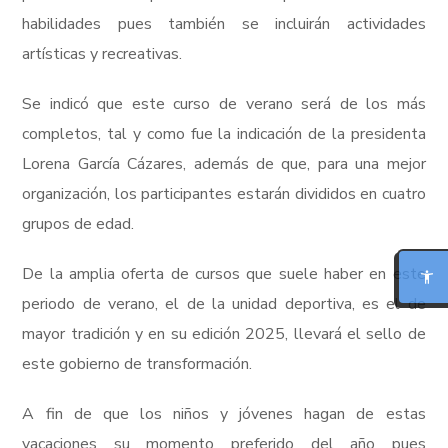
habilidades pues también se incluirán actividades
artísticas y recreativas.
Se indicó que este curso de verano será de los más
completos, tal y como fue la indicación de la presidenta
Lorena García Cázares, además de que, para una mejor
organización, los participantes estarán divididos en cuatro
MODO FOCO
grupos de edad.
LECTURA PARA DISLEXIA
De la amplia oferta de cursos que suele haber en este
periodo de verano, el de la unidad deportiva, es el de
BIONIC READING
mayor tradición y en su edición 2025, llevará el sello de
este gobierno de transformación.
REGLA DE LECTURA
A fin de que los niños y jóvenes hagan de estas
INTERFAZ CALMA
vacaciones su momento preferido del año pues