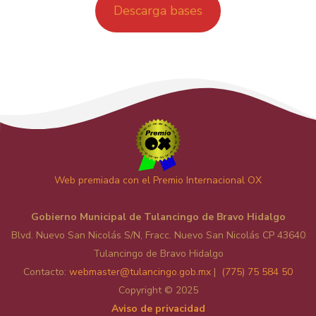
Descarga bases
RESUMIR ESTA PÁGINA
Web premiada con el Premio Internacional OX
Gobierno Municipal de Tulancingo de Bravo Hidalgo
Blvd. Nuevo San Nicolás S/N, Fracc. Nuevo San Nicolás CP 43640
Tulancingo de Bravo Hidalgo
Contacto:
web
master@tulancingo.gob.mx
|
(775) 75 584 50
Copyright © 2025
Aviso de privacidad