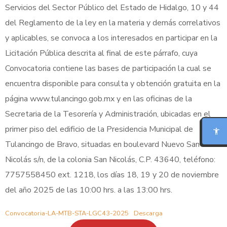
Servicios del Sector Público del Estado de Hidalgo, 10 y 44
del Reglamento de la ley en la materia y demás correlativos
y aplicables, se convoca a los interesados en participar en la
Licitación Pública descrita al final de este párrafo, cuya
Convocatoria contiene las bases de participación la cual se
encuentra disponible para consulta y obtención gratuita en la
MODO FOCO
página www.tulancingo.gob.mx y en las oficinas de la
Secretaria de la Tesorería y Administración, ubicadas en el
LECTURA PARA DISLEXIA
primer piso del edificio de la Presidencia Municipal de
Tulancingo de Bravo, situadas en boulevard Nuevo San
BIONIC READING
Nicolás s/n, de la colonia San Nicolás, C.P. 43640, teléfono:
7757558450 ext. 1218, los días 18, 19 y 20 de noviembre
REGLA DE LECTURA
del año 2025 de las 10:00 hrs. a las 13:00 hrs.
INTERFAZ CALMA
Convocatoria-LA-MTB-STA-LGC43-2025
Descarga