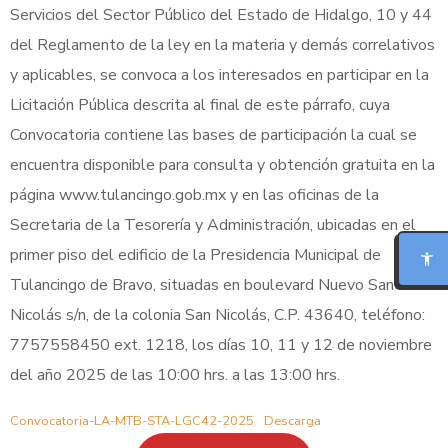
Servicios del Sector Público del Estado de Hidalgo, 10 y 44
del Reglamento de la ley en la materia y demás correlativos
y aplicables, se convoca a los interesados en participar en la
Licitación Pública descrita al final de este párrafo, cuya
Convocatoria contiene las bases de participación la cual se
encuentra disponible para consulta y obtención gratuita en la
MODO FOCO
página www.tulancingo.gob.mx y en las oficinas de la
Secretaria de la Tesorería y Administración, ubicadas en el
LECTURA PARA DISLEXIA
primer piso del edificio de la Presidencia Municipal de
Tulancingo de Bravo, situadas en boulevard Nuevo San
BIONIC READING
Nicolás s/n, de la colonia San Nicolás, C.P. 43640, teléfono:
7757558450 ext. 1218, los días 10, 11 y 12 de noviembre
REGLA DE LECTURA
del año 2025 de las 10:00 hrs. a las 13:00 hrs.
INTERFAZ CALMA
Convocatoria-LA-MTB-STA-LGC42-2025
Descarga