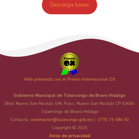
Descarga bases
RESUMIR ESTA PÁGINA
Web premiada con el Premio Internacional OX
Gobierno Municipal de Tulancingo de Bravo Hidalgo
Blvd. Nuevo San Nicolás S/N, Fracc. Nuevo San Nicolás CP 43640
Tulancingo de Bravo Hidalgo
Contacto:
web
master@tulancingo.gob.mx
|
(775) 75 584 50
Copyright © 2025
Aviso de privacidad