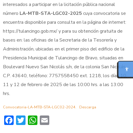
interesados a participar en la licitación pública nacional
número
LA-MTB-STA-LGC02-2025
cuya convocatoria se
encuentra disponible para consulta en la página de internet:
https://tulancingo.gob.mx/ y para su obtención gratuita de
bases en: las oficinas de la Secretaria de la Tesorería y
MODO FOCO
Administración, ubicadas en el primer piso del edificio de la
Presidencia Municipal de Tulancingo de Bravo, situadas en
LECTURA PARA DISLEXIA
Boulevard Nuevo San Nicolás s/n, de la colonia San Nicolás,
C.P. 43640, teléfono: 7757558450 ext. 1218, los días 10,
BIONIC READING
11 y 12 de febrero de 2025 de las 10:00 hrs. a las 13:00
hrs.
REGLA DE LECTURA
Convocatoria-LA-MTB-STA-LGC02-2024.
Descarga
INTERFAZ CALMA
Facebook
Twitter
WhatsApp
Email
RESUMIR ESTA PÁGINA