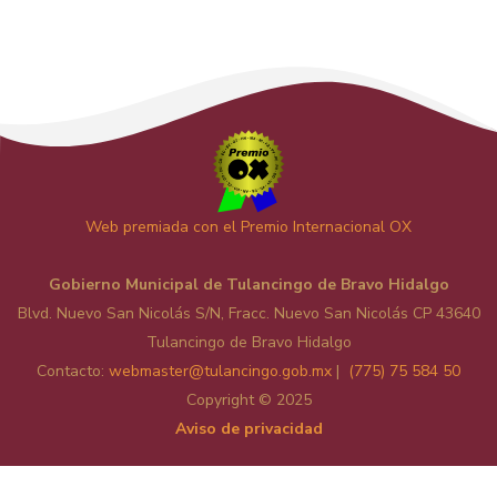
Web premiada con el Premio Internacional OX
Gobierno Municipal de Tulancingo de Bravo Hidalgo
Blvd. Nuevo San Nicolás S/N, Fracc. Nuevo San Nicolás CP 43640
Tulancingo de Bravo Hidalgo
Contacto:
web
master@tulancingo.gob.mx
|
(775) 75 584 50
Copyright © 2025
Aviso de privacidad