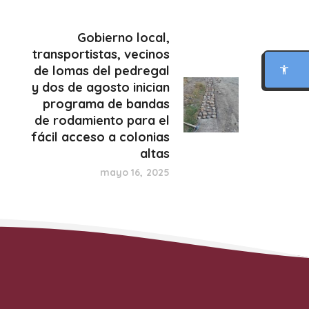
MODO FOCO
Gobierno local,
transportistas, vecinos
LECTURA PARA DISLEXIA
de lomas del pedregal
y dos de agosto inician
BIONIC READING
programa de bandas
de rodamiento para el
REGLA DE LECTURA
fácil acceso a colonias
altas
INTERFAZ CALMA
mayo 16, 2025
RESUMIR ESTA PÁGINA