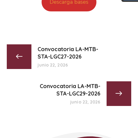
Descarga bases
BIONIC READING
REGLA DE LECTURA
INTERFAZ CALMA
Convocatoria LA-MTB-
STA-LGC27-2026
RESUMIR ESTA PÁGINA
junio 22, 2026
Convocatoria LA-MTB-
STA-LGC29-2026
junio 22, 2026