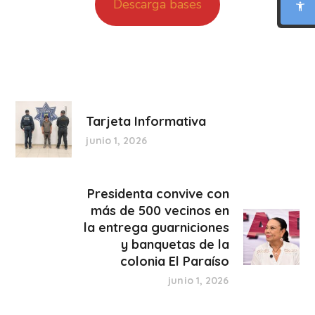
Descarga bases
BIONIC READING
REGLA DE LECTURA
INTERFAZ CALMA
Tarjeta Informativa
junio 1, 2026
RESUMIR ESTA PÁGINA
Presidenta convive con
más de 500 vecinos en
la entrega guarniciones
y banquetas de la
colonia El Paraíso
junio 1, 2026