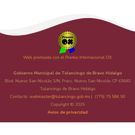
Web premiada con el Premio Internacional OX
Gobierno Municipal de Tulancingo de Bravo Hidalgo
Blvd. Nuevo San Nicolás S/N, Fracc. Nuevo San Nicolás CP 43640
Tulancingo de Bravo Hidalgo
Contacto:
web
master@tulancingo.gob.mx
|
(775) 75 584 50
Copyright © 2025
Aviso de privacidad