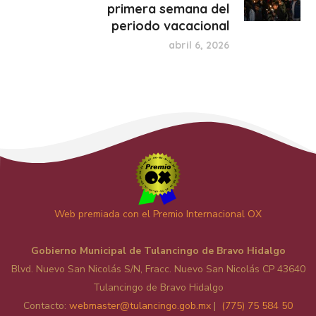
primera semana del
periodo vacacional
abril 6, 2026
Web premiada con el Premio Internacional OX
Gobierno Municipal de Tulancingo de Bravo Hidalgo
Blvd. Nuevo San Nicolás S/N, Fracc. Nuevo San Nicolás CP 43640
Tulancingo de Bravo Hidalgo
Contacto:
web
master@tulancingo.gob.mx
|
(775) 75 584 50