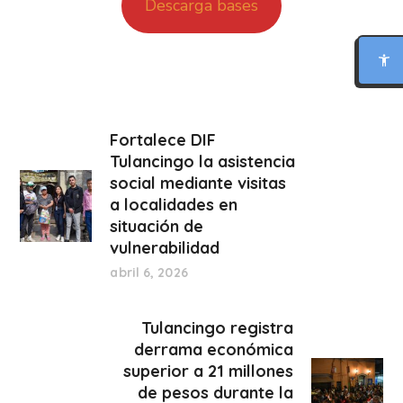
Descarga bases
LECTURA PARA DISLEXIA
BIONIC READING
Fortalece DIF
REGLA DE LECTURA
Tulancingo la asistencia
social mediante visitas
INTERFAZ CALMA
a localidades en
situación de
vulnerabilidad
RESUMIR ESTA PÁGINA
abril 6, 2026
Tulancingo registra
derrama económica
superior a 21 millones
de pesos durante la